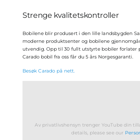
Strenge kvalitetskontroller
Bobilene blir produsert i den lille landsbygden S
moderne produktsenter og bobilene gjennomgår s
utvendig. Opp til 30 fullt utstyrte bobiler forlat
Carado bobil fra oss får du 5 års Norgesgaranti.
Besøk Carado på nett.
Av privatlivshensyn trenger YouTube din tilla
details, please see our
Perso