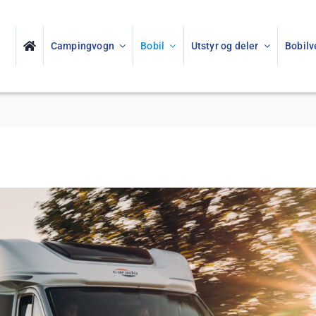
Campingvogn
Bobil
Utstyr og deler
Bobilv