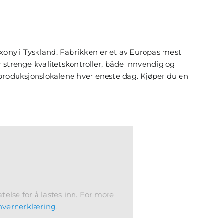
axony i Tyskland. Fabrikken er et av Europas mest
trenge kvalitetskontroller, både innvendig og
er produksjonslokalene hver eneste dag. Kjøper du en
telse for å lastes inn. For more
nvernerklæring
.