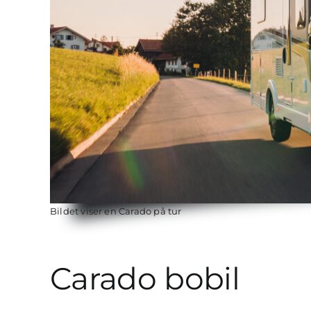
Bildet viser en Carado på tur
Carado bobil